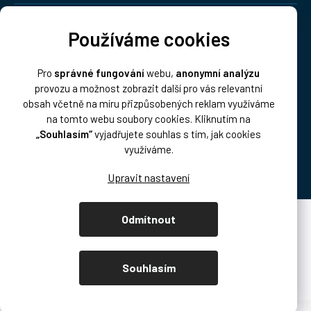
Doprava:
Používáme cookies
Pro
správné fungování
webu,
anonymní analýzu
provozu a možnost zobrazit další pro vás relevantní
obsah včetně na míru přizpůsobených reklam využíváme
na tomto webu soubory cookies. Kliknutím na
„Souhlasím“
vyjadřujete souhlas s tím, jak cookies
Platba:
využíváme.
Odmítnout
Vytvořil Shoptet Premium
Copyright 2026
DISK Multimedia, s.r.o.
. Všechna práva vyhrazena.
Souhlasím
Upravit nastavení cookies
/* přetahování produktů podcast.disk.cz */