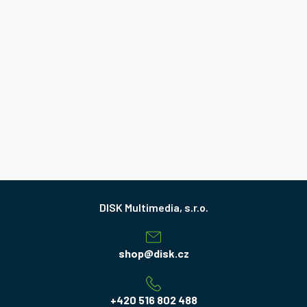
Z
á
p
a
shop
@
disk.cz
t
í
+420 516 802 488