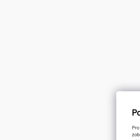
P
Pr
zob