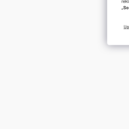
rek
„So