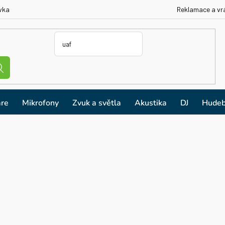
vka
Reklamace a vr
re
Mikrofony
Zvuk a světla
Akustika
DJ
Hudeb