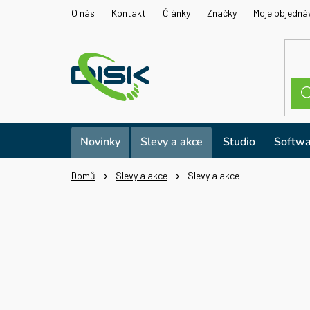
Přejít
O nás
Kontakt
Články
Značky
Moje objedná
na
obsah
Novinky
Slevy a akce
Studio
Softwa
Domů
Slevy a akce
Slevy a akce