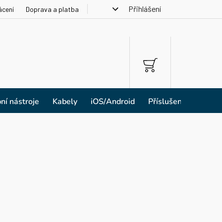
Přihlášení
ácení
Doprava a platba
NÁKUPNÍ
KOŠÍK
ní nástroje
Kabely
iOS/Android
Příslušenství