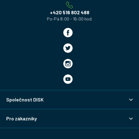
t
í
+420 516 802 488
Společnost DISK
Pro zákazníky