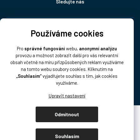
Sledujte nás
Doprava:
Používáme cookies
Pro
správné fungování
webu,
anonymní analýzu
provozu a možnost zobrazit další pro vás relevantní
obsah včetně na míru přizpůsobených reklam využíváme
na tomto webu soubory cookies. Kliknutím na
„Souhlasím“
vyjadřujete souhlas s tím, jak cookies
Platba:
využíváme.
Odmítnout
Vytvořil Shoptet Premium
Copyright 2026
DISK Multimedia, s.r.o.
. Všechna práva vyhrazena.
Souhlasím
Upravit nastavení cookies