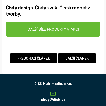
Čistý design. Čistý zvuk. Čistá radost z
tvorby.
DALŠÍ BÍLÉ PRODUKTY V AKCI
PŘEDCHOZÍ ČLÁNEK
DALŠÍ ČLÁNEK
Z
á
p
a
shop
@
disk.cz