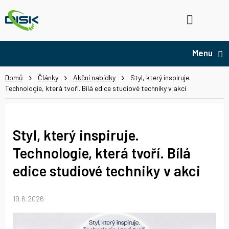
Přejít
na
Hledat
NÁ
obsah
KO
Domů
Články
Akční nabídky
Styl, který inspiruje.
Technologie, která tvoří. Bílá edice studiové techniky v akci
Styl, který inspiruje.
Technologie, která tvoří. Bílá
edice studiové techniky v akci
19.6.2026