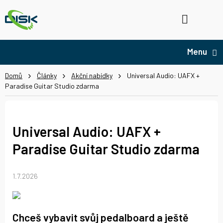
Přejít
na
Hledat
NÁ
obsah
KO
Domů
Články
Akční nabídky
Universal Audio: UAFX +
Paradise Guitar Studio zdarma
Universal Audio: UAFX +
Paradise Guitar Studio zdarma
1.7.2026
Chceš vybavit svůj pedalboard a ještě