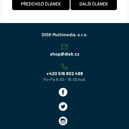
PŘEDCHOZÍ ČLÁNEK
DALŠÍ ČLÁNEK
Z
á
p
a
shop
@
disk.cz
t
í
+420 516 802 488