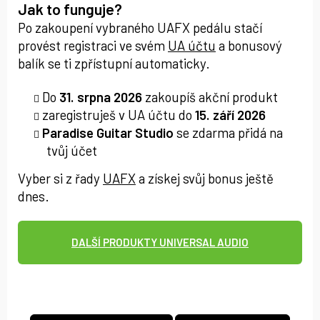
Jak to funguje?
Po zakoupení vybraného UAFX pedálu stačí
provést registraci ve svém
UA účtu
a bonusový
balík se ti zpřístupní automaticky.
Do
31. srpna 2026
zakoupíš akční produkt
zaregistruješ v UA účtu do
15. září 2026
Paradise Guitar Studio
se zdarma přidá na
tvůj účet
Vyber si z řady
UAFX
a získej svůj bonus ještě
dnes.
DALŠÍ PRODUKTY UNIVERSAL AUDIO