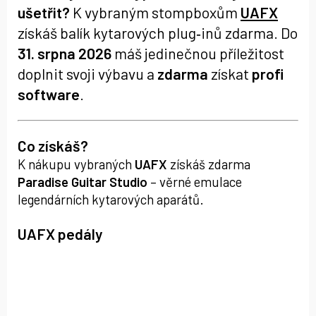
ušetřit?
K vybraným stompboxům
UAFX
získáš balík kytarových plug‑inů zdarma. Do
31. srpna 2026
máš jedinečnou příležitost
doplnit svoji výbavu a
zdarma
získat
profi
software
.
Co získáš?
K nákupu vybraných
UAFX
získáš zdarma
Paradise Guitar Studio
– věrné emulace
legendárních kytarových aparátů.
UAFX pedály