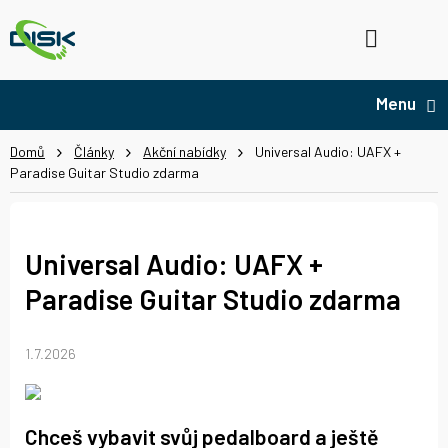
Přejít
na
Hledat
NÁ
obsah
KO
Domů
Články
Akční nabídky
Universal Audio: UAFX +
Paradise Guitar Studio zdarma
Universal Audio: UAFX +
Paradise Guitar Studio zdarma
1.7.2026
Chceš vybavit svůj pedalboard a ještě