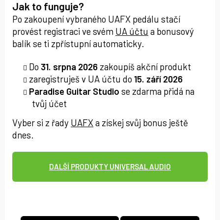
Jak to funguje?
Po zakoupení vybraného UAFX pedálu stačí
provést registraci ve svém
UA účtu
a bonusový
balík se ti zpřístupní automaticky.
Do
31. srpna 2026
zakoupíš akční produkt
zaregistruješ v UA účtu do
15. září 2026
Paradise Guitar Studio
se zdarma přidá na
tvůj účet
Vyber si z řady
UAFX
a získej svůj bonus ještě
dnes.
DALŠÍ PRODUKTY UNIVERSAL AUDIO