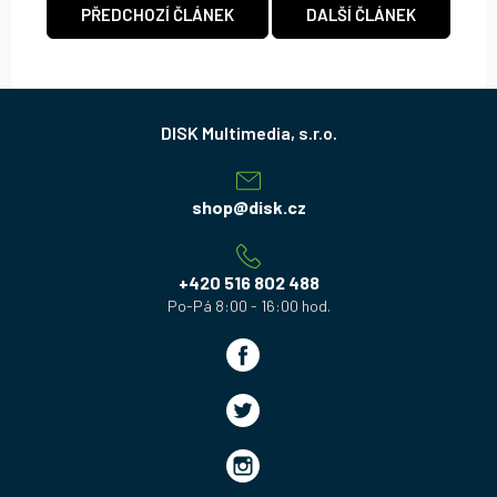
PŘEDCHOZÍ ČLÁNEK
DALŠÍ ČLÁNEK
Z
á
p
a
shop
@
disk.cz
t
í
+420 516 802 488