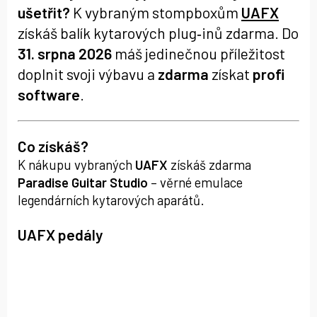
ušetřit?
K vybraným stompboxům
UAFX
získáš balík kytarových plug‑inů zdarma. Do
31. srpna 2026
máš jedinečnou příležitost
doplnit svoji výbavu a
zdarma
získat
profi
software
.
Co získáš?
K nákupu vybraných
UAFX
získáš zdarma
Paradise Guitar Studio
– věrné emulace
legendárních kytarových aparátů.
UAFX pedály