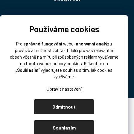
Doprava:
Používáme cookies
Pro
správné fungování
webu,
anonymní analýzu
provozu a možnost zobrazit další pro vás relevantní
obsah včetně na míru přizpůsobených reklam využíváme
na tomto webu soubory cookies. Kliknutím na
„Souhlasím“
vyjadřujete souhlas s tím, jak cookies
Platba:
využíváme.
Odmítnout
Vytvořil Shoptet Premium
Copyright 2026
DISK Multimedia, s.r.o.
. Všechna práva vyhrazena.
Souhlasím
Upravit nastavení cookies