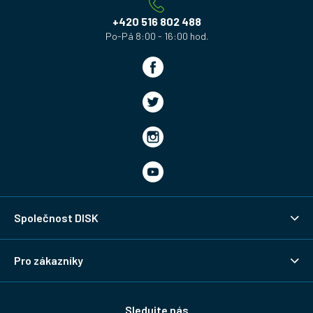
í
+420 516 802 488
Společnost DISK
Pro zákazníky
Sledujte nás