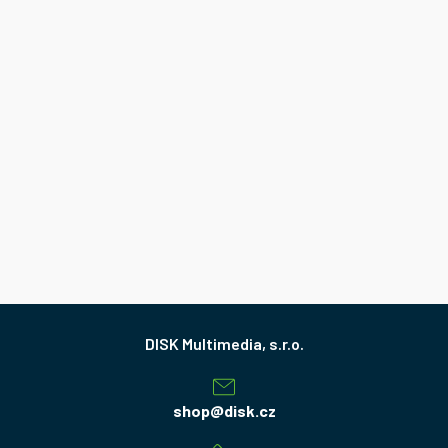
Z
á
p
a
shop
@
disk.cz
t