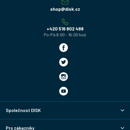
p
a
shop
@
disk.cz
t
í
+420 516 802 488
Společnost DISK
Pro zákazníky