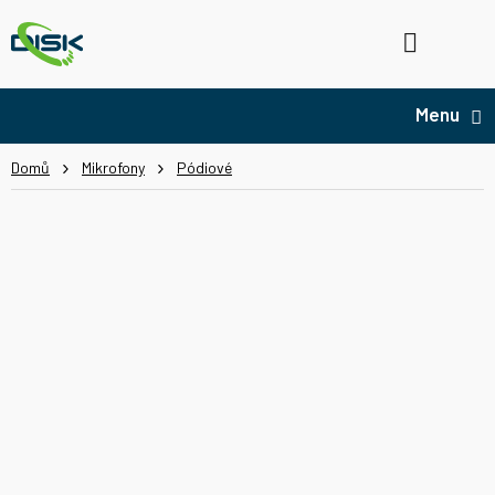
Přejít
na
Hledat
NÁ
obsah
KO
Domů
Mikrofony
Pódiové