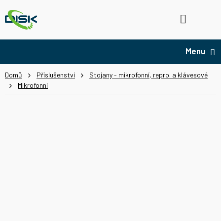
Přejít
na
Hledat
NÁ
obsah
KO
Domů
Příslušenství
Stojany - mikrofonní, repro. a klávesové
Mikrofonní