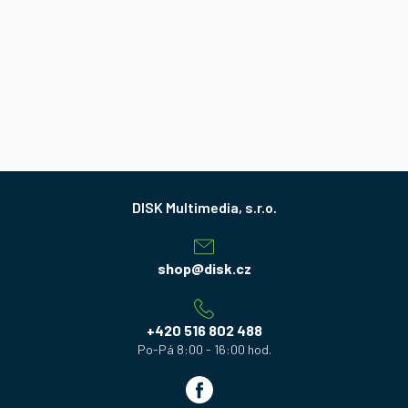
Z
á
p
a
shop
@
disk.cz
t
í
+420 516 802 488