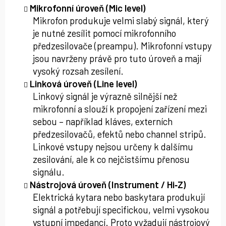
Mikrofonní úroveň (Mic level)
Mikrofon produkuje velmi slabý signál, který
je nutné zesílit pomocí mikrofonního
předzesilovače (preampu). Mikrofonní vstupy
jsou navrženy právě pro tuto úroveň a mají
vysoký rozsah zesílení.
Linková úroveň (Line level)
Linkový signál je výrazně silnější než
mikrofonní a slouží k propojení zařízení mezi
sebou – například kláves, externích
předzesilovačů, efektů nebo channel stripů.
Linkové vstupy nejsou určeny k dalšímu
zesilování, ale k co nejčistšímu přenosu
signálu.
Nástrojová úroveň (Instrument / Hi‑Z)
Elektrická kytara nebo baskytara produkují
signál a potřebují specifickou, velmi vysokou
vstupní impedancí. Proto vyžadují nástrojový