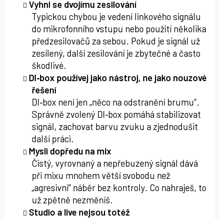
Vyhni se dvojímu zesilování
Typickou chybou je vedení linkového signálu
do mikrofonního vstupu nebo použití několika
předzesilovačů za sebou. Pokud je signál už
zesílený, další zesilování je zbytečné a často
škodlivé.
DI‑box používej jako nástroj, ne jako nouzové
řešení
DI‑box není jen „něco na odstranění brumu“.
Správně zvolený DI‑box pomáhá stabilizovat
signál, zachovat barvu zvuku a zjednodušit
další práci.
Mysli dopředu na mix
Čistý, vyrovnaný a nepřebuzený signál dává
při mixu mnohem větší svobodu než
„agresivní“ náběr bez kontroly. Co nahraješ, to
už zpětně nezměníš.
Studio a live nejsou totéž