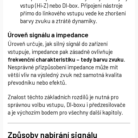
vstup (Hi‑Z) nebo DI‑box. Připojení nástroje
přímo do linkového vstupu vede ke zhoršení
barvy zvuku a ztrátě dynamiky.
Úroveň signálu a impedance
Úroveň určuje, jak silný signál do zařízení
vstupuje, impedance pak zásadně ovlivňuje
frekvenční charakteristiku – tedy barvu zvuku
.
Nesprávné přizpůsobení impedance může mít
větší vliv na výsledný zvuk než samotná kvalita
převodníku nebo efektů.
Znalost těchto základních rozdílů je nutná pro
správnou volbu vstupu, DI‑boxu i předzesilovače
a je výchozím bodem pro všechny další kapitoly.
Způsoby nabírání signálu