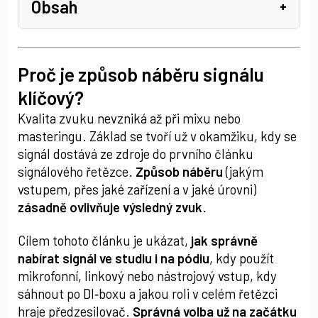
Obsah
Proč je způsob náběru signálu
klíčový?
Kvalita zvuku nevzniká až při mixu nebo
masteringu. Základ se tvoří už v okamžiku, kdy se
signál dostává ze zdroje do prvního článku
signálového řetězce.
Způsob náběru
(jakým
vstupem, přes jaké zařízení a v jaké úrovni)
zásadně ovlivňuje výsledný zvuk
.
Cílem tohoto článku je ukázat,
jak správně
nabírat signál ve studiu i na pódiu
, kdy použít
mikrofonní, linkový nebo nástrojový vstup, kdy
sáhnout po DI‑boxu a jakou roli v celém řetězci
hraje předzesilovač.
Správná volba už na začátku