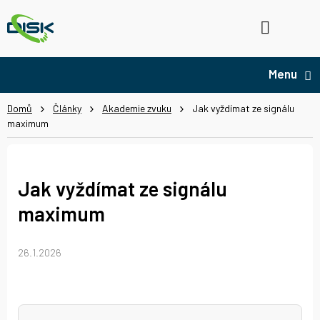
Přejít
na
Hledat
NÁ
obsah
KO
Domů
Články
Akademie zvuku
Jak vyždímat ze signálu
maximum
Jak vyždímat ze signálu
maximum
26.1.2026