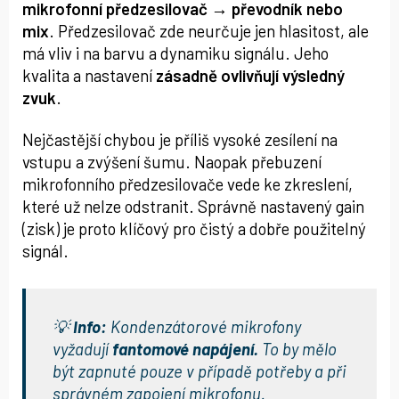
mikrofonní předzesilovač → převodník nebo
mix
. Předzesilovač zde neurčuje jen hlasitost, ale
má vliv i na barvu a dynamiku signálu. Jeho
kvalita a nastavení
zásadně ovlivňují výsledný
zvuk
.
Nejčastější chybou je příliš vysoké zesílení na
vstupu a zvýšení šumu. Naopak přebuzení
mikrofonního předzesilovače vede ke zkreslení,
které už nelze odstranit. Správně nastavený gain
(zisk) je proto klíčový pro čistý a dobře použitelný
signál.
💡
Info:
Kondenzátorové mikrofony
vyžadují
fantomové napájení.
To by mělo
být zapnuté pouze v případě potřeby a při
správném zapojení mikrofonu.