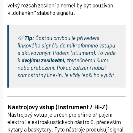
velký rozsah zesílení a neměl by být používán
k „dohánění“ slabého signálu.
💡
Tip:
Častou chybou je přivedení
linkového signálu do mikrofonního vstupu
s aktivovaným Padem (útlumem). To vede
k
dvojímu zesilování,
zbytečnému šumu
nebo přebuzení. Pokud zařízení nabízí
samostatný line‑in, je vždy lepší ho využít.
Nástrojový vstup (Instrument / Hi‑Z)
Nástrojový vstup je určen pro přímé připojení
elektro i elektroakustických nástrojů, především
kytary a baskytary. Tyto nástroje produkují signál,