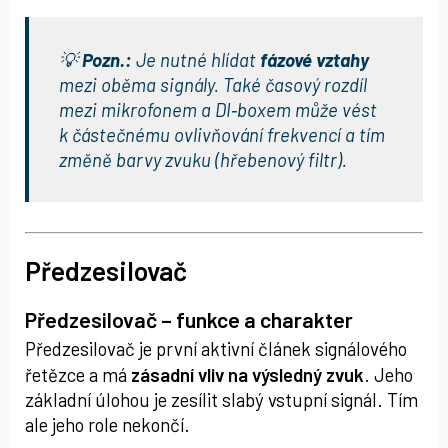
💡
Pozn.:
Je nutné hlídat
fázové vztahy
mezi oběma signály. Také časový rozdíl
mezi mikrofonem a DI‑boxem může vést
k částečnému ovlivňování frekvencí a tím
změně barvy zvuku (hřebenový filtr).
Předzesilovač
Předzesilovač – funkce a charakter
Předzesilovač je první aktivní článek signálového
řetězce a má
zásadní vliv na výsledný zvuk
. Jeho
základní úlohou je zesílit slabý vstupní signál. Tím
ale jeho role nekončí.