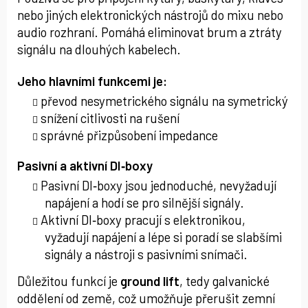
nebo jiných elektronických nástrojů do mixu nebo
audio rozhraní. Pomáhá eliminovat brum a ztráty
signálu na dlouhých kabelech.
Jeho hlavními funkcemi je:
převod nesymetrického signálu na symetrický
snížení citlivosti na rušení
správné přizpůsobení impedance
Pasivní a aktivní DI‑boxy
Pasivní DI‑boxy jsou jednoduché, nevyžadují
napájení a hodí se pro silnější signály.
Aktivní DI‑boxy pracují s elektronikou,
vyžadují napájení a lépe si poradí se slabšími
signály a nástroji s pasivními snímači.
Důležitou funkcí je
ground lift
, tedy galvanické
oddělení od země, což umožňuje přerušit zemní