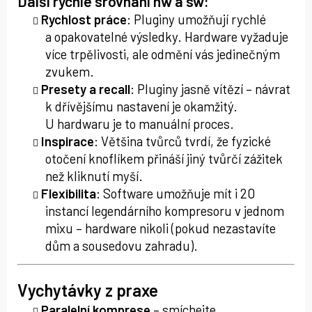
Další rychlé srovnání hw a sw:
Rychlost práce
: Pluginy umožňují rychlé
a opakovatelné výsledky. Hardware vyžaduje
více trpělivosti, ale odmění vás jedinečným
zvukem.
Presety a recall
: Pluginy jasně vítězí – návrat
k dřívějšímu nastavení je okamžitý.
U hardwaru je to manuální proces.
Inspirace
: Většina tvůrců tvrdí, že fyzické
otočení knoflíkem přináší jiný tvůrčí zážitek
než kliknutí myší.
Flexibilita
: Software umožňuje mít i 20
instancí legendárního kompresoru v jednom
mixu – hardware nikoli (pokud nezastavíte
dům a sousedovu zahradu).
Vychytávky z praxe
Paralelní komprese
– smíchejte