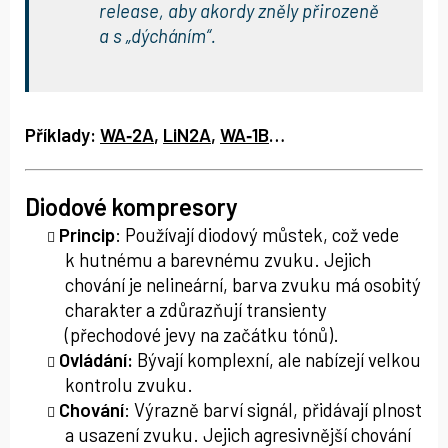
release, aby akordy zněly přirozeně
a s „dýcháním“.
Příklady:
WA‑2A
,
LiN2A
,
WA‑1B
…
Diodové kompresory
Princip
: Používají diodový můstek, což vede
k hutnému a barevnému zvuku. Jejich
chování je nelineární, barva zvuku má osobitý
charakter a zdůrazňují transienty
(přechodové jevy na začátku tónů).
Ovládání:
Bývají komplexní, ale nabízejí velkou
kontrolu zvuku.
Chování
: Výrazně barví signál, přidávají plnost
a usazení zvuku. Jejich agresivnější chování