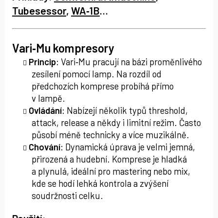
Tubesessor
,
WA‑1B
…
Vari‑Mu kompresory
Princip
: Vari‑Mu pracují na bázi proměnlivého
zesílení pomocí lamp. Na rozdíl od
předchozích komprese probíhá přímo
v lampě.
Ovládání
: Nabízejí několik typů threshold,
attack, release a někdy i limitní režim. Často
působí méně technicky a více muzikálně.
Chování
: Dynamická úprava je velmi jemná,
přirozená a hudební. Komprese je hladká
a plynulá, ideální pro mastering nebo mix,
kde se hodí lehká kontrola a zvýšení
soudržnosti celku.