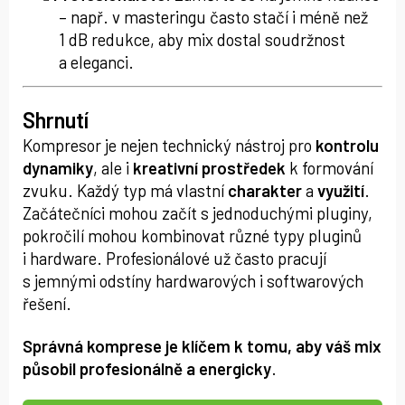
– např. v masteringu často stačí i méně než
1 dB redukce, aby mix dostal soudržnost
a eleganci.
Shrnutí
Kompresor je nejen technický nástroj pro
kontrolu
dynamiky
, ale i
kreativní prostředek
k formování
zvuku. Každý typ má vlastní
charakter
a
využití
.
Začátečníci mohou začít s jednoduchými pluginy,
pokročilí mohou kombinovat různé typy pluginů
i hardware. Profesionálové už často pracují
s jemnými odstíny hardwarových i softwarových
řešení.
Správná komprese je klíčem k tomu, aby váš mix
působil profesionálně a energicky
.