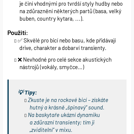
je činí vhodnými pro tvrdší styly hudby nebo
na zdůraznění některých partů (basa, velký
buben, country kytara, ...).
Použití:
✅ Skvělé pro bicí nebo basu, kde přidávají
drive, charakter a dobarví transienty.
❌ Nevhodné pro celé sekce akustických
nástrojů (vokály, smyčce…)
💡 Tipy:
Zkuste je na rockové bicí – získáte
hutný a krásně „špinavý“ sound.
Na baskytaře ukázní dynamiku
a zdůrazní transienty; tím ji
„zviditelní“ v mixu.