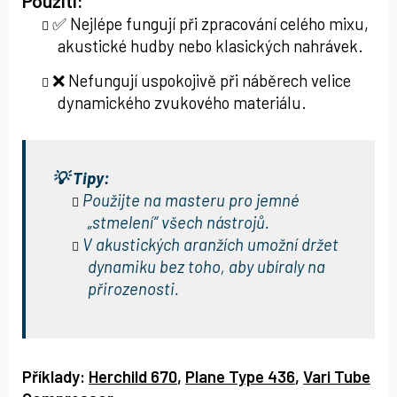
Použití:
✅ Nejlépe fungují při zpracování celého mixu,
akustické hudby nebo klasických nahrávek.
❌ Nefungují uspokojivě při náběrech velice
dynamického zvukového materiálu.
💡 Tipy:
Použijte na masteru pro jemné
„stmelení“ všech nástrojů.
V akustických aranžích umožní držet
dynamiku bez toho, aby ubíraly na
přirozenosti.
Příklady:
Herchild 670
,
Plane Type 436
,
Vari Tube