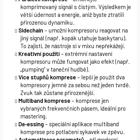
komprimovaný signál s čistým. Výsledkem je
větší údernost a energie, aniž byste ztratili
přirozenou dynamiku.
Sidechain
– umožní kompresoru reagovat na
jiný signál (např. kopák utahuje baskytaru).
To zajistí, že nástroje si v mixu nepřekážejí.
Kreativní použití
– extrémní nastavení
kompresoru může fungovat jako efekt (např.
„pumping“ v taneční hudbě).
Více stupňů komprese
– lepší je použít dva
kompresory jemně za sebou než jeden tvrdě.
Zvuk tak zůstane přirozenější.
Multiband komprese
– komprese jen
vybraných frekvenčních pásem, ideální pro
mastering.
De‑essing
– speciální aplikace multiband
komprese pro potlačení sykavek ve zpěvu.
Automatizace parametrů
– při moderní