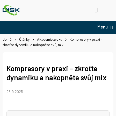
Přejít
na
Hledat
NÁ
obsah
KO
Domů
Články
Akademie zvuku
Kompresory v praxi –
zkroťte dynamiku a nakopněte svůj mix
Kompresory v praxi – zkroťte
dynamiku a nakopněte svůj mix
26.9.2025