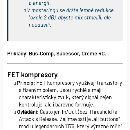
a energii.
V masteringu se držte jemné redukce
(okolo 2 dB), abyste mix stmelili, ale
neudusili.
Příklady:
Bus‑Comp
,
Sucessor
,
Créme RC
…
FET kompresory
Princip
: FET kompresory využívají tranzistory
s řízeným polem. Jsou rychlé a mají
charakteristický zvuk, který signál nejen
kontroluje, ale i barevně formuje.
Ovládání
: Často jen In/Out (bez Threshold) a
Attack s Release. Zajímavostí je „all buttons“
mód u legendárních 1176, který výrazně mění