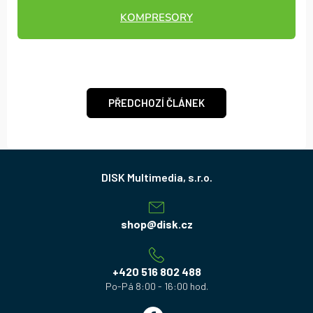
KOMPRESORY
PŘEDCHOZÍ ČLÁNEK
Z
á
p
a
shop
@
disk.cz
t
í
+420 516 802 488