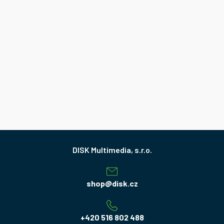
Z
á
p
a
shop
@
disk.cz
t
í
+420 516 802 488