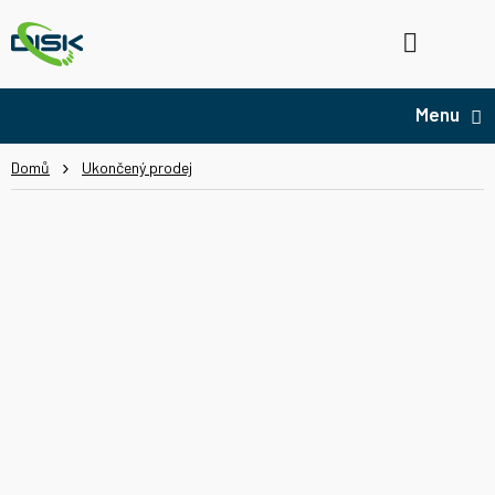
Přejít
na
Hledat
NÁ
obsah
KO
Domů
Ukončený prodej