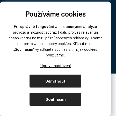
Doprava:
Používáme cookies
Pro
správné fungování
webu,
anonymní analýzu
provozu a možnost zobrazit další pro vás relevantní
obsah včetně na míru přizpůsobených reklam využíváme
na tomto webu soubory cookies. Kliknutím na
„Souhlasím“
vyjadřujete souhlas s tím, jak cookies
Platba:
využíváme.
Odmítnout
Vytvořil Shoptet Premium
Copyright 2026
DISK Multimedia, s.r.o.
. Všechna práva vyhrazena.
Souhlasím
Upravit nastavení cookies
/* přetahování produktů podcast.disk.cz */