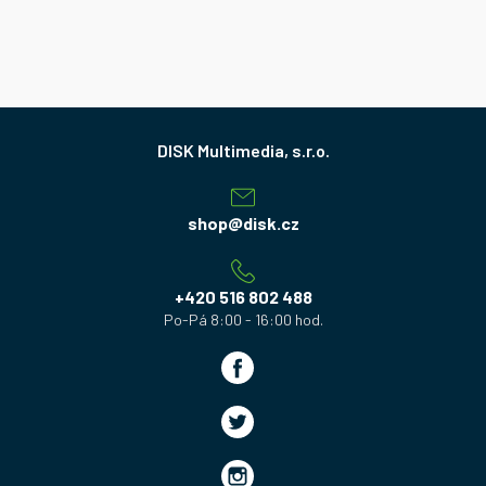
Z
á
p
a
shop
@
disk.cz
t
í
+420 516 802 488