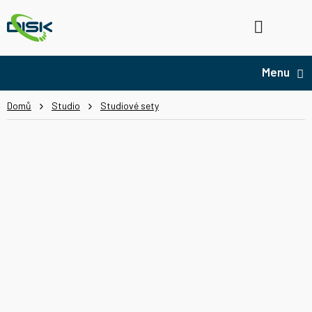
Přejít
na
Hledat
NÁ
obsah
KO
Domů
Studio
Studiové sety