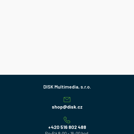
Z
á
p
a
shop
@
disk.cz
t
í
+420 516 802 488