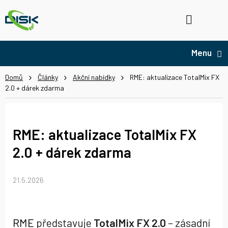
Přejít
na
Hledat
NÁ
obsah
KO
Domů
Články
Akční nabídky
RME: aktualizace TotalMix FX
2.0 + dárek zdarma
RME: aktualizace TotalMix FX
2.0 + dárek zdarma
21.5.2026
RME
představuje
TotalMix FX 2.0
– zásadní