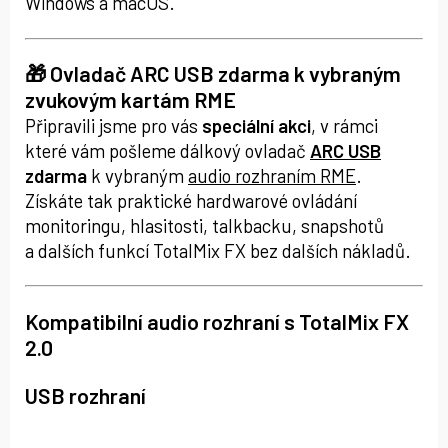
Windows a macOS.
🎁 Ovladač ARC USB zdarma k vybraným
zvukovým kartám RME
Připravili jsme pro vás
speciální akci
, v rámci
které vám pošleme dálkový ovladač
ARC USB
zdarma
k vybraným
audio rozhraním RME
.
Získáte tak praktické hardwarové ovládání
monitoringu, hlasitosti, talkbacku, snapshotů
a dalších funkcí TotalMix FX bez dalších nákladů.
Kompatibilní audio rozhraní s TotalMix FX
2.0
USB rozhraní