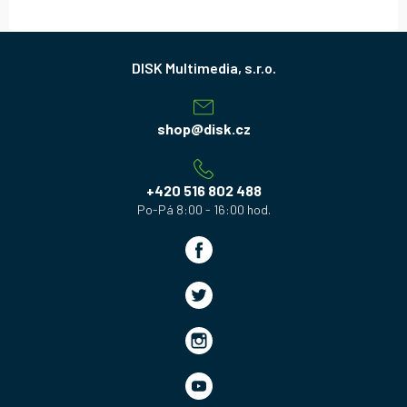
Z
á
p
a
shop
@
disk.cz
t
í
+420 516 802 488