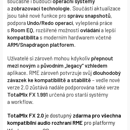
současné i budoucí
operační systémy
a
zobrazovací technologie
. Součástí aktualizace
jsou také nové funkce pro
správu snapshotů
,
podpora
Undo/Redo operací
, vylepšená práce
s
Room EQ
, rozšířené možnosti
ovládání
a lepší
kompatibilita
s moderním hardwarem včetně
ARM/Snapdragon platforem
.
Uživatelé si zároveň mohou kdykoliv
přepnout
mezi novým
a
původním „legacy“
vzhledem
aplikace. RME zároveň potvrzuje svůj
dlouhodobý
závazek ke kompatibilitě a stabilitě
– vedle nové
verze 2.0 zůstává nadále podporována také verze
TotalMix FX 1.991
určená pro starší systémy
a workflow.
TotalMix FX 2.0
je dostupný
zdarma
pro všechna
kompatibilní audio rozhraní RME
pro platformy