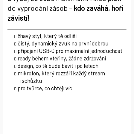
do vyprodání zásob –
kdo zaváhá, hoří
závistí!
žhavý styl, který tě odliší
čistý, dynamický zvuk na první dobrou
připojení USB‑C pro maximální jednoduchost
ready během vteřiny, žádné zdržování
design, co tě bude bavit i po letech
mikrofon, který rozzáří každý stream
i schůzku
pro tvůrce, co chtějí víc