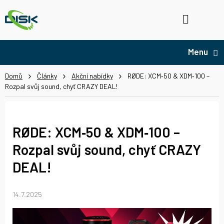
Přejít
na
Hledat
NÁ
obsah
KO
Domů
Články
Akční nabídky
RØDE: XCM‑50 & XDM‑100 –
Rozpal svůj sound, chyť CRAZY DEAL!
RØDE: XCM‑50 & XDM‑100 –
Rozpal svůj sound, chyť CRAZY
DEAL!
14.7.2025