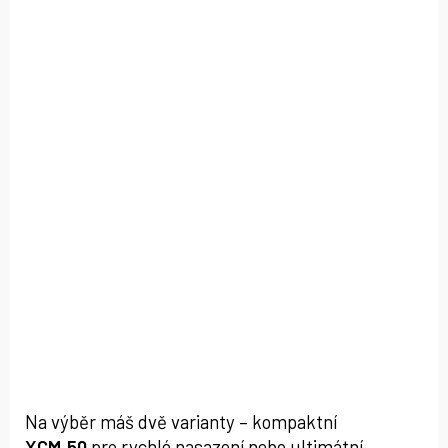
Na výběr máš dvě varianty – kompaktní
XCM‑50
pro rychlé nasazení nebo ultimátní