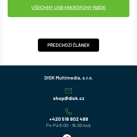
VŠECHNY USB MIKROFONY RØDE
PŘEDCHOZÍ ČLÁNEK
Z
á
p
a
shop
@
disk.cz
t
í
+420 516 802 488