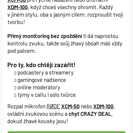
XDM‑100
, když chceš všechny ohromit. Každý
v jiném stylu, oba s jasným cílem: rozproudit tvoji
tvorbu!
Přímý monitoring bez zpoždění
ti dá naprostou
kontrolu zvuku, takže svůj žhavý obsah máš vždy
pod palcem.
Pro ty, kdo chtějí zazářit!
podcastery a streamery
gamingové nadšence
online moderátory
týmy v callu i sólo tvůrce
Rozpal mikrofon
RØDE
XCM‑50
nebo
XDM‑100
,
ovládni zvukovou scénu a
chyť CRAZY DEAL
,
dokud žhavé kousky jsou!