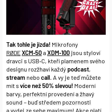
Tak tohle je jízda!
Mikrofony
RØDE
XCM‑50
a
XDM‑100
jsou styloví
dravci s USB‑C, kteří plamenem svého
designu rozžhaví každý
podcast
,
stream
nebo
call
. A vy je teď můžete
mít s
více než 50% slevou!
Moderní
barvy, perfektní provedení a žhavý
sound – buď středem pozornosti
a vydej ze sebe maximum! Akce platí