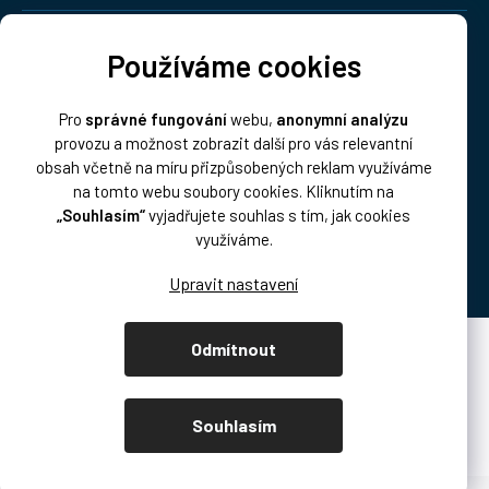
Doprava:
Používáme cookies
Pro
správné fungování
webu,
anonymní analýzu
provozu a možnost zobrazit další pro vás relevantní
obsah včetně na míru přizpůsobených reklam využíváme
na tomto webu soubory cookies. Kliknutím na
„Souhlasím“
vyjadřujete souhlas s tím, jak cookies
Platba:
využíváme.
Odmítnout
Vytvořil Shoptet Premium
Copyright 2026
DISK Multimedia, s.r.o.
. Všechna práva vyhrazena.
Souhlasím
Upravit nastavení cookies
/* přetahování produktů podcast.disk.cz */