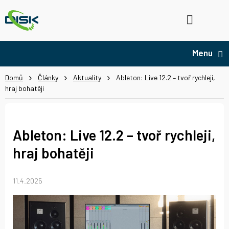
Přejít
na
Hledat
NÁ
obsah
KO
Domů
Články
Aktuality
Ableton: Live 12.2 – tvoř rychleji,
hraj bohatěji
Ableton: Live 12.2 – tvoř rychleji,
hraj bohatěji
11.4.2025