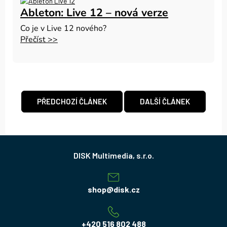
Ableton: Live 12 – nová verze
Co je v Live 12 nového?
Přečíst >>
PŘEDCHOZÍ ČLÁNEK
DALŠÍ ČLÁNEK
Z
á
p
a
shop
@
disk.cz
t
í
+420 516 802 488