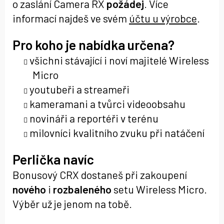
o zaslání Camera RX
požádej
. Více
informací najdeš ve svém
účtu u výrobce
.
Pro koho je nabídka určena?
všichni stávající i noví majitelé Wireless
Micro
youtubeři a streameři
kameramani a tvůrci videoobsahu
novináři a reportéři v terénu
milovníci kvalitního zvuku při natáčení
Perlička navíc
Bonusový CRX dostaneš při zakoupení
nového
i
rozbaleného
setu Wireless Micro.
Výběr už je jenom na tobě.