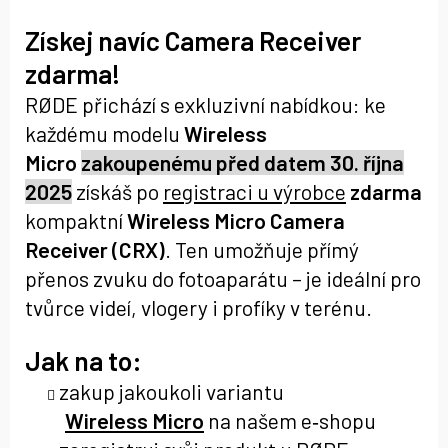
Získej navíc Camera Receiver
zdarma!
RØDE přichází s exkluzivní nabídkou: ke
každému modelu
Wireless
Micro
zakoupenému před datem 30. října
2025
získáš po
registraci u výrobce
zdarma
kompaktní
Wireless Micro Camera
Receiver (CRX)
. Ten umožňuje přímý
přenos zvuku do fotoaparátu – je ideální pro
tvůrce videí, vlogery i profíky v terénu.
Jak na to:
zakup jakoukoli variantu
Wireless Micro
na našem e‑shopu