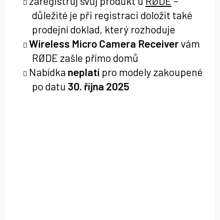
zaregistruj svůj produkt u
RØDE
–
dů
ležité je při registraci doložit také
prodejní doklad, který rozhoduje
Wireless Micro Camera Receiver
vám
RØDE zašle přímo domů
Nabídka
neplatí
pro modely zakoupené
po datu
30. října 2025