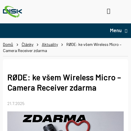
Přejít
na
Hledat
NÁ
obsah
KO
Domů
Články
Aktuality
RØDE: ke všem Wireless Micro –
Camera Receiver zdarma
RØDE: ke všem Wireless Micro –
Camera Receiver zdarma
21.7.2025