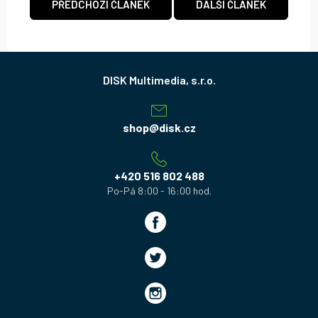
PŘEDCHOZÍ ČLÁNEK
DALŠÍ ČLÁNEK
Z
á
p
a
shop
@
disk.cz
t
í
+420 516 802 488