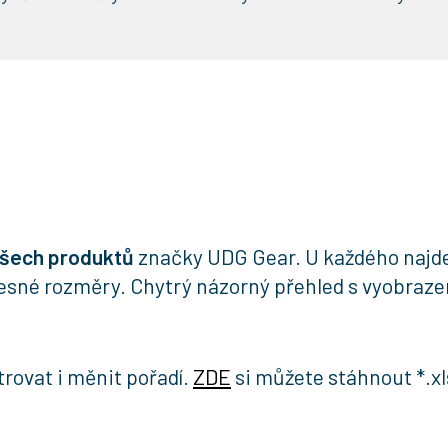
všech produktů
značky UDG Gear. U každého najdet
přesné rozměry. Chytrý názorný přehled s vyobra
trovat i měnit pořadí.
ZDE
si můžete stáhnout *.xl