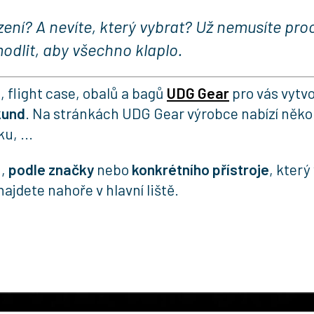
zení? A nevíte, který vybrat? Už nemusíte pro
odlit, aby všechno klaplo.
 flight case, obalů a bagů
UDG Gear
pro vás vytvo
kund
. Na stránkách UDG Gear výrobce nabízí někol
u, ...
u,
podle značky
nebo
konkrétního přístroje
, který
ajdete nahoře v hlavní liště.