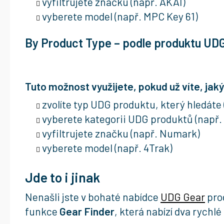
vyfiltrujete značku (např. AKAI)
vyberete model (např. MPC Key 61)
By Product Type – podle produktu UD
Tuto možnost využijete, pokud už víte, jaký
zvolíte typ UDG produktu, který hledáte
vyberete kategorii UDG produktů (např
vyfiltrujete značku (např. Numark)
vyberete model (např. 4Trak)
Jde to i jinak
Nenašli jste v bohaté nabídce
UDG Gear
prod
funkce
Gear Finder
, která nabízí dva rychl