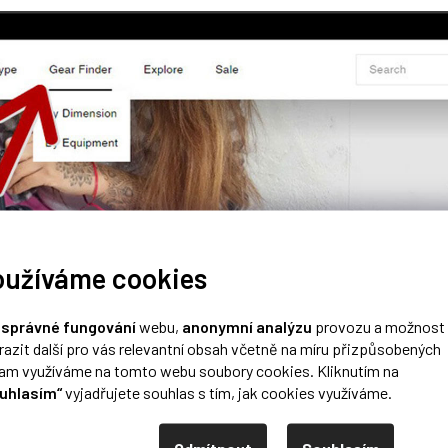
oužíváme cookies
o
správné fungování
webu,
anonymní analýzu
provozu a možnost
ěry svého přístroje
razit další pro vás relevantní obsah včetně na míru přizpůsobených
 rozměry svého přístroje
lam využíváme na tomto webu soubory cookies. Kliknutím na
uhlasím“
vyjadřujete souhlas s tím, jak cookies využíváme.
ávaných rozměrů – mm/inch
Odmítnout
Souhlasím