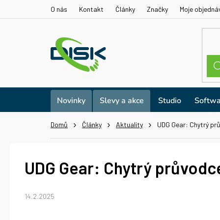
Přejít
O nás
Kontakt
Články
Značky
Moje objedná
na
obsah
Novinky
Slevy a akce
Studio
Softwa
Domů
Články
Aktuality
UDG Gear: Chytrý pr
UDG Gear: Chytrý průvodc
14.2.2025