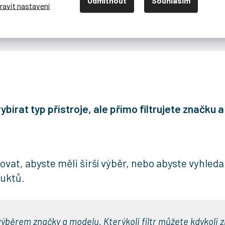
o délka a co hloubka. Pokud Gear Finder žádný produkt n
rohoďte.
bírat typ přístroje, ale přímo filtrujete značku 
t, abyste měli širší výběr, nebo abyste vyhledali
duktů.
 výběrem značky a modelu. Kterýkoli filtr můžete kdykoli 