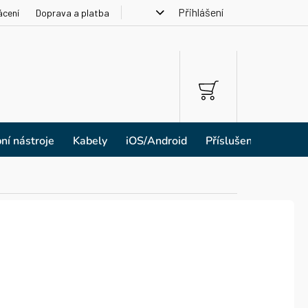
Přihlášení
ácení
Doprava a platba
NÁKUPNÍ
KOŠÍK
ní nástroje
Kabely
iOS/Android
Příslušenství