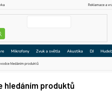
vka
Reklamace a vr
re
Mikrofony
Zvuk a světla
Akustika
DJ
Hudeb
ůvodce hledáním produktů
e hledáním produktů