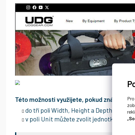
P
Pr
Této možnosti využijete, pokud znáte rozm
zob
do tří polí Width, Height a Depth zadáte
rek
„So
v poli Unit můžete zvolit jednotku ud