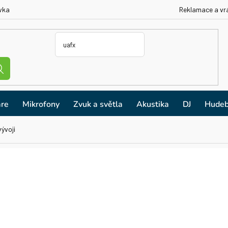
vka
Reklamace a vr
re
Mikrofony
Zvuk a světla
Akustika
DJ
Hudeb
ývoji