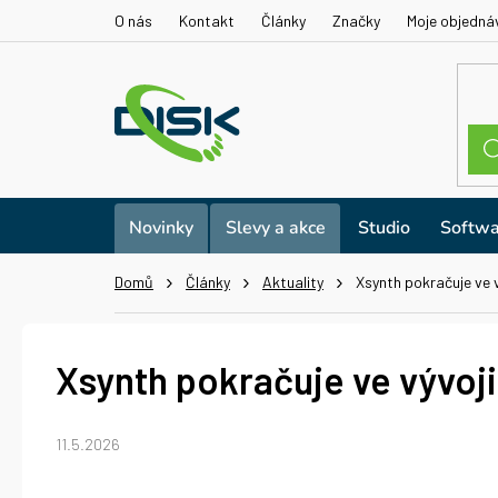
Přejít
O nás
Kontakt
Články
Značky
Moje objedná
na
obsah
Novinky
Slevy a akce
Studio
Softwa
Domů
Články
Aktuality
Xsynth pokračuje ve v
Xsynth pokračuje ve vývoji
11.5.2026