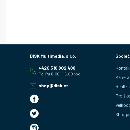
Z
Společ
á
+420 516 802 488
Kontak
p
Kariéra
a
shop
@
disk.cz
Realiza
t
Pro ško
Velkoo
í
Shoppi