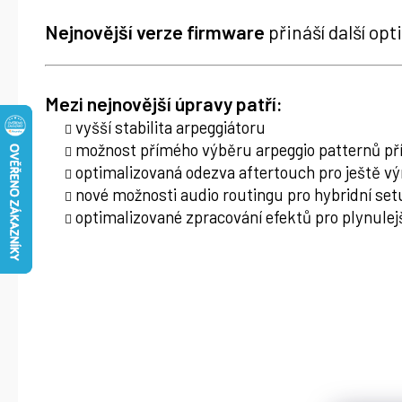
Nejnovější verze firmware
přináší další opt
Mezi nejnovější úpravy patří:
vyšší stabilita arpeggiátoru
možnost přímého výběru arpeggio patternů pří
optimalizovaná odezva aftertouch pro ještě vý
nové možnosti audio routingu pro hybridní se
optimalizované zpracování efektů pro plynulej