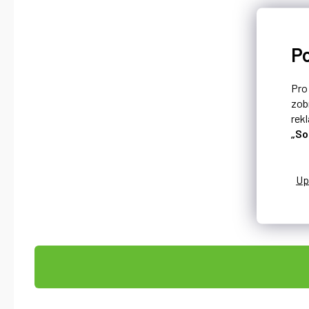
P
Pr
zob
rek
„So