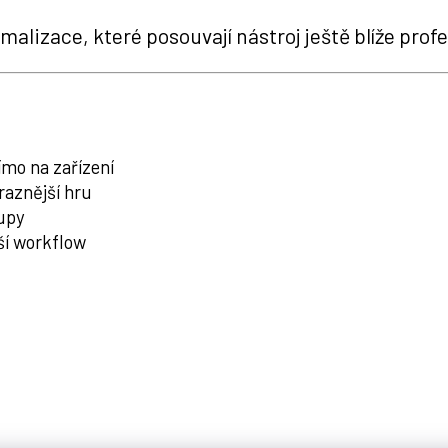
imalizace, které posouvají nástroj ještě blíže pro
mo na zařízení
raznější hru
tupy
ší workflow