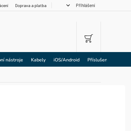
Přihlášení
ácení
Doprava a platba
NÁKUPNÍ
KOŠÍK
ní nástroje
Kabely
iOS/Android
Příslušenství