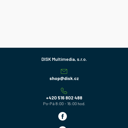
Z
á
p
a
shop
@
disk.cz
t
í
+420 516 802 488