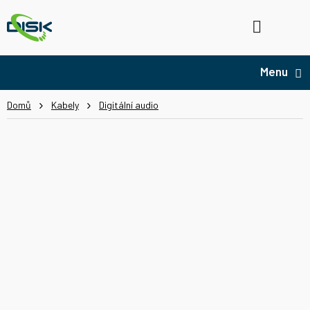
Přejít
na
Hledat
NÁ
obsah
KO
Domů
Kabely
Digitální audio