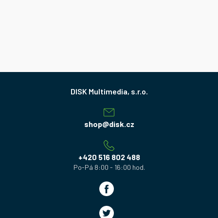
Z
á
p
a
shop
@
disk.cz
t
í
+420 516 802 488