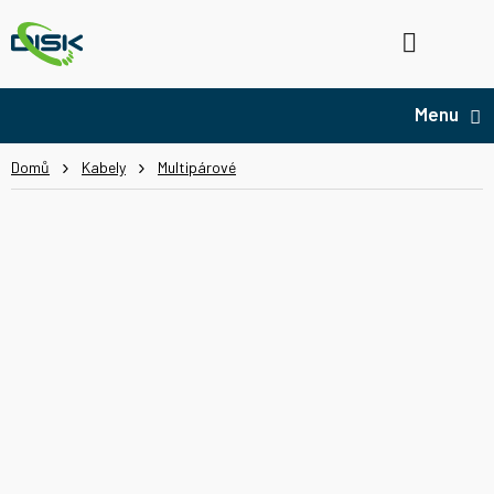
Přejít
na
Hledat
NÁ
obsah
KO
Domů
Kabely
Multipárové