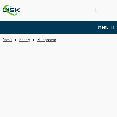
Přejít
na
Hledat
NÁ
obsah
KO
Domů
Kabely
Multipárové