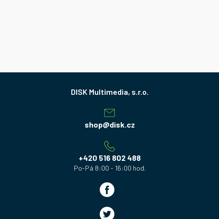
Z
á
p
a
shop
@
disk.cz
t
í
+420 516 802 488