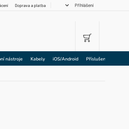
Přihlášení
ácení
Doprava a platba
NÁKUPNÍ
KOŠÍK
ní nástroje
Kabely
iOS/Android
Příslušenství