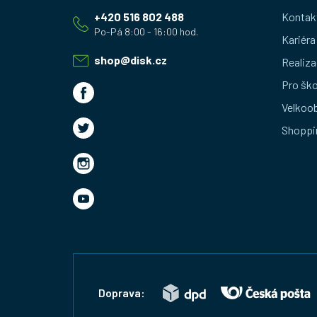
á
+420 516 802 488
Kontak
p
Kariéra
a
shop
@
disk.cz
Realiza
t
Pro ško
Velkoo
í
Shoppi
Doprava: