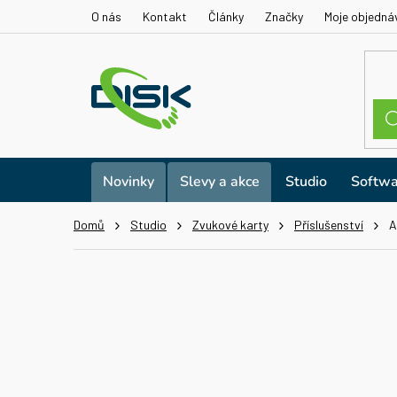
Přejít
O nás
Kontakt
Články
Značky
Moje objedná
na
obsah
Novinky
Slevy a akce
Studio
Softwa
Domů
Studio
Zvukové karty
Příslušenství
A