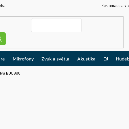
vka
Reklamace a vr
re
Mikrofony
Zvuk a světla
Akustika
DJ
Hudeb
lva BOC968