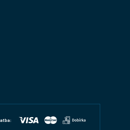
latba: