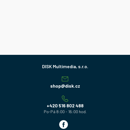
Z
á
p
a
shop
@
disk.cz
t
í
+420 516 802 488