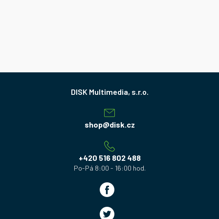
Z
á
p
a
shop
@
disk.cz
t
í
+420 516 802 488