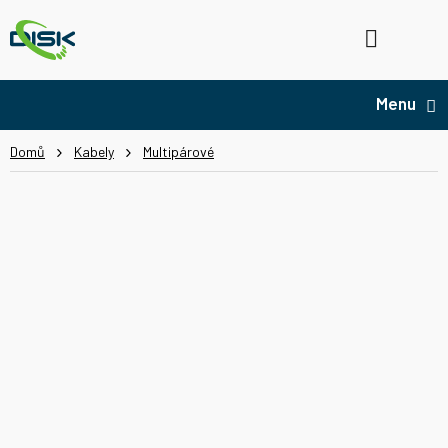
Přejít
na
Hledat
NÁ
obsah
KO
Domů
Kabely
Multipárové