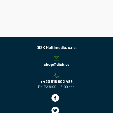
Z
á
p
a
shop
@
disk.cz
t
í
+420 516 802 488