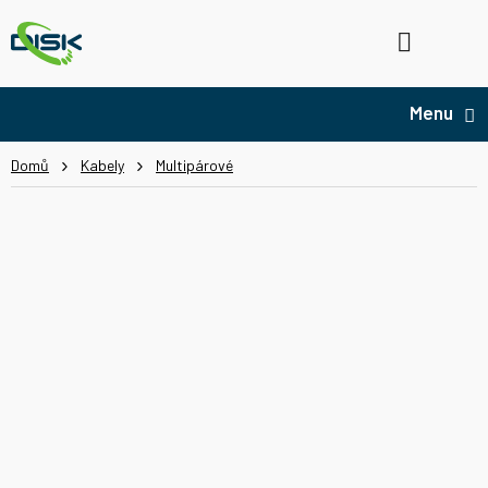
Přejít
na
Hledat
NÁ
obsah
KO
Domů
Kabely
Multipárové