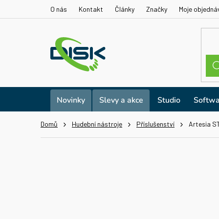
Přejít
O nás
Kontakt
Články
Značky
Moje objedná
na
obsah
Novinky
Slevy a akce
Studio
Softwa
Domů
Hudební nástroje
Příslušenství
Artesia ST