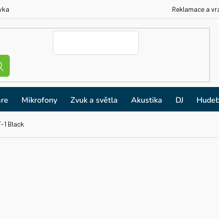
vka
Reklamace a vr
re
Mikrofony
Zvuk a světla
Akustika
DJ
Hudeb
-1 Black