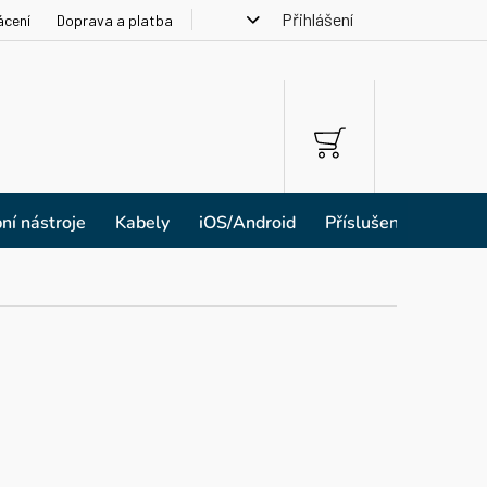
Přihlášení
ácení
Doprava a platba
NÁKUPNÍ
KOŠÍK
ní nástroje
Kabely
iOS/Android
Příslušenství