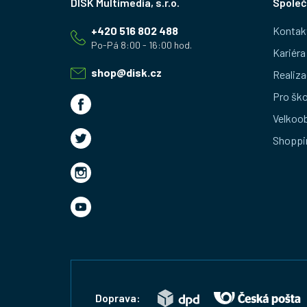
Společ
á
+420 516 802 488
Kontak
p
Kariéra
a
shop
@
disk.cz
Realiza
t
Pro ško
Velkoo
í
Shoppi
Doprava: