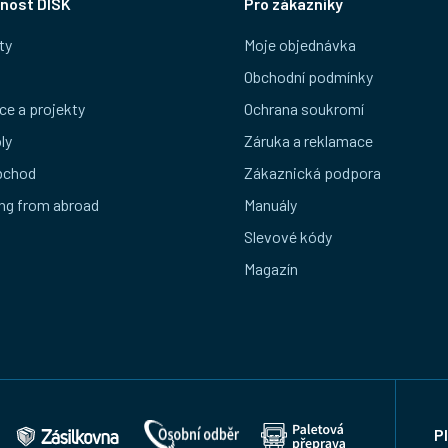
nost DISK
Pro zákazníky
ty
Moje objednávka
Obchodní podmínky
ce a projekty
Ochrana soukromí
ly
Záruka a reklamace
bchod
Zákaznická podpora
ng from abroad
Manuály
Slevové kódy
Magazín
P