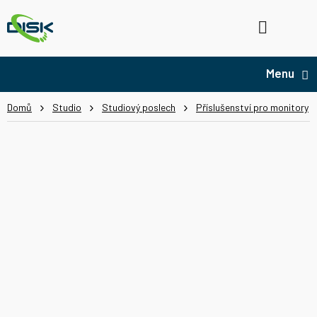
Přejít
na
Hledat
NÁ
obsah
KO
Domů
Studio
Studiový poslech
Příslušenství pro monitory