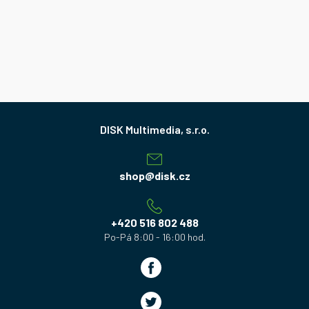
Z
á
p
a
shop
@
disk.cz
t
í
+420 516 802 488