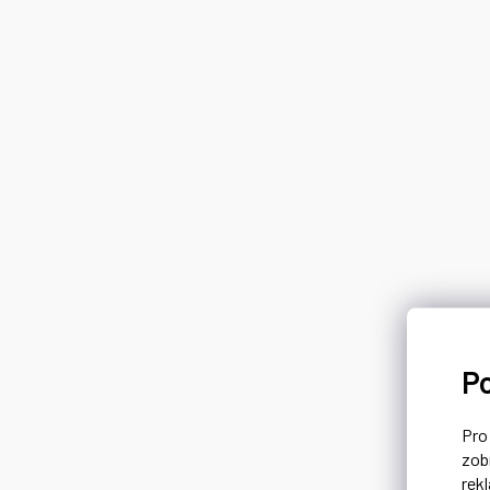
P
Pr
zob
rek