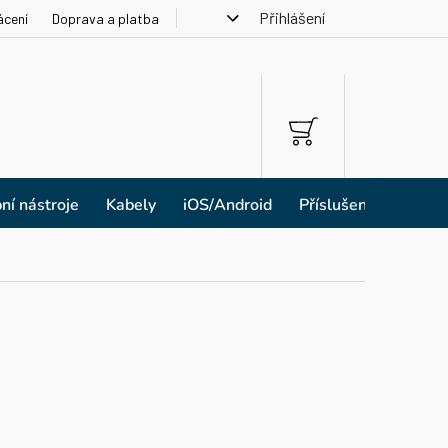
Přihlášení
ácení
Doprava a platba
NÁKUPNÍ
KOŠÍK
ní nástroje
Kabely
iOS/Android
Příslušenství