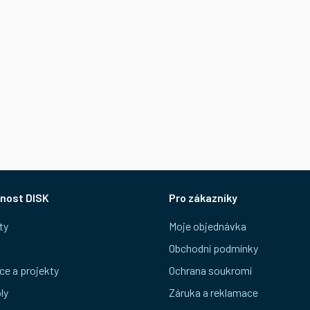
nost DISK
Pro zákazníky
ty
Moje objednávka
Obchodní podmínky
ce a projekty
Ochrana soukromí
ly
Záruka a reklamace