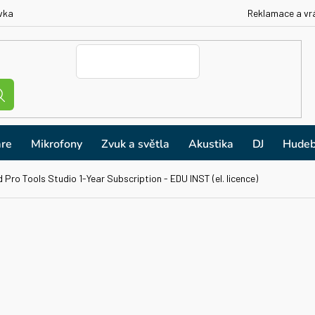
vka
Reklamace a vr
re
Mikrofony
Zvuk a světla
Akustika
DJ
Hudeb
d Pro Tools Studio 1-Year Subscription - EDU INST (el. licence)