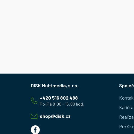
Z
Společ
á
+420 516 802 488
Kontak
p
Kariéra
a
shop
@
disk.cz
Realiza
t
Pro ško