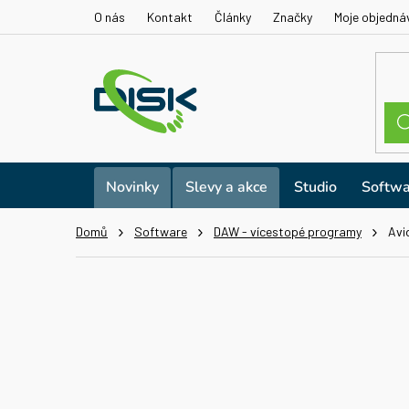
Přejít
O nás
Kontakt
Články
Značky
Moje objedná
na
obsah
Novinky
Slevy a akce
Studio
Softwa
Domů
Software
DAW - vícestopé programy
Avi