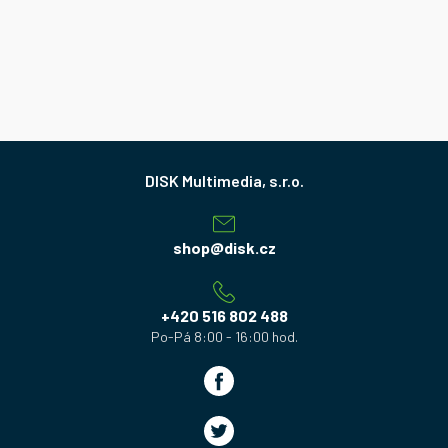
Z
á
p
a
shop
@
disk.cz
t
í
+420 516 802 488