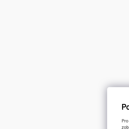
P
Pr
zob