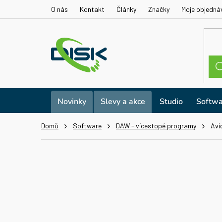
Přejít
O nás
Kontakt
Články
Značky
Moje objedná
na
obsah
Novinky
Slevy a akce
Studio
Softwa
Domů
Software
DAW - vícestopé programy
Avi