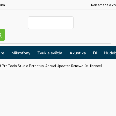
vka
Reklamace a vr
re
Mikrofony
Zvuk a světla
Akustika
DJ
Hudeb
d Pro Tools Studio Perpetual Annual Updates Renewal (el. licence)