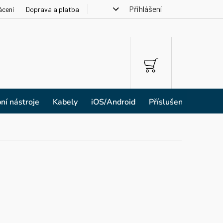
Přihlášení
ácení
Doprava a platba
NÁKUPNÍ
KOŠÍK
ní nástroje
Kabely
iOS/Android
Příslušenství