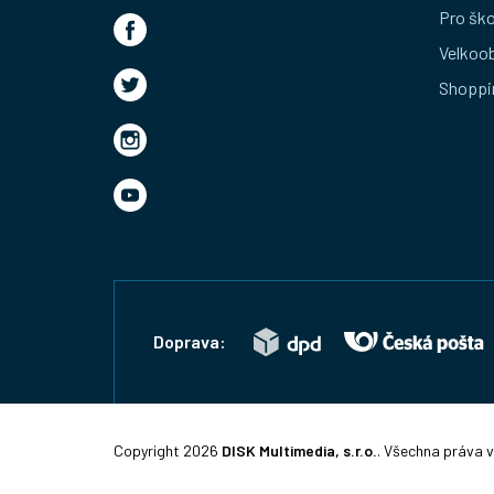
t
Pro ško
Velkoo
í
Shoppi
Doprava:
Copyright 2026
DISK Multimedia, s.r.o.
. Všechna práva 