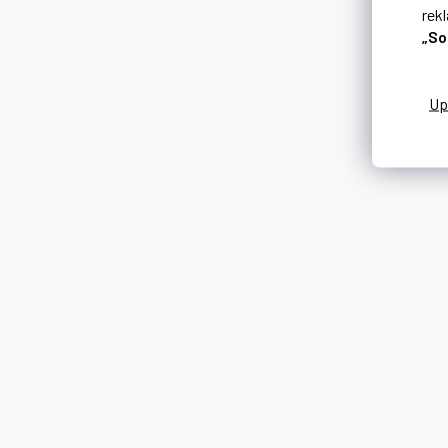
rek
„So