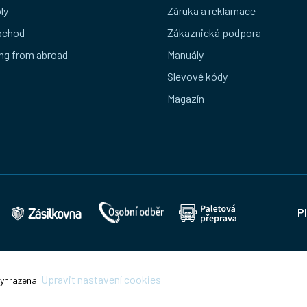
ly
Záruka a reklamace
bchod
Zákaznická podpora
ng from abroad
Manuály
Slevové kódy
Magazín
P
Upravit nastavení cookies
vyhrazena.