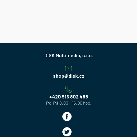
Z
á
p
a
shop
@
disk.cz
t
í
+420 516 802 488