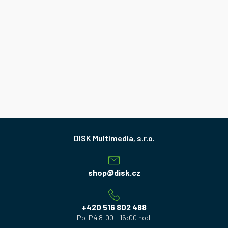
Z
á
p
a
shop
@
disk.cz
t
í
+420 516 802 488