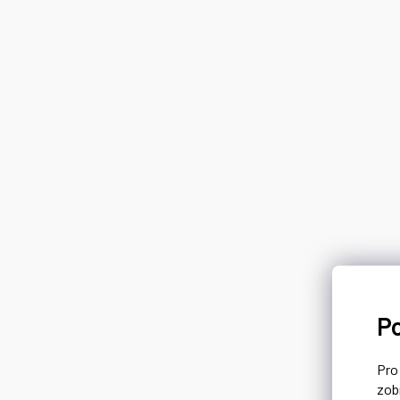
P
Pr
zob