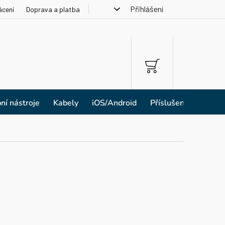
Přihlášení
ácení
Doprava a platba
NÁKUPNÍ
KOŠÍK
ní nástroje
Kabely
iOS/Android
Příslušenství