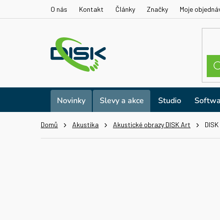
Přejít
O nás
Kontakt
Články
Značky
Moje objedná
na
obsah
Novinky
Slevy a akce
Studio
Softwa
Domů
Akustika
Akustické obrazy DISK Art
DISK 