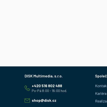
Z
Společ
á
+420 516 802 488
Kontak
p
Kariéra
a
shop
@
disk.cz
Realiza