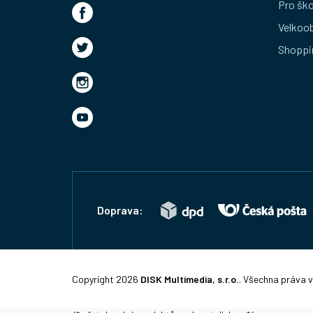
t
Pro ško
Velkoo
í
Shoppi
Doprava:
Copyright 2026
DISK Multimedia, s.r.o.
. Všechna práva 