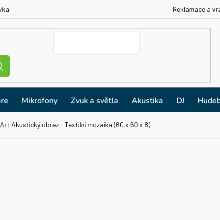
vka
Reklamace a vr
re
Mikrofony
Zvuk a světla
Akustika
DJ
Hudeb
Art Akustický obraz - Textilní mozaika (60 x 60 x 8)