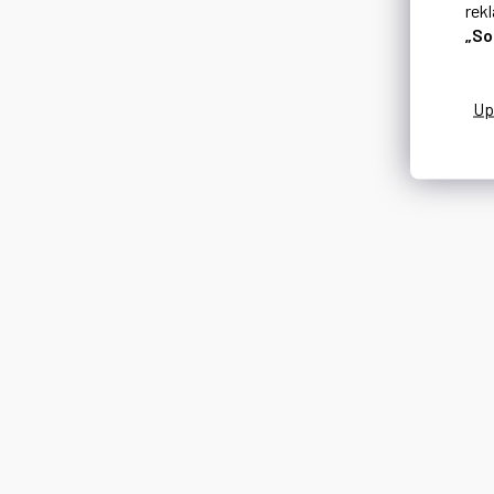
rek
„So