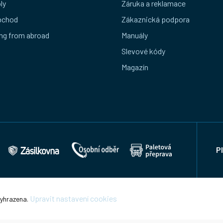
ly
Záruka a reklamace
bchod
Zákaznická podpora
ng from abroad
Manuály
Slevové kódy
Magazín
P
Upravit nastavení cookies
vyhrazena.