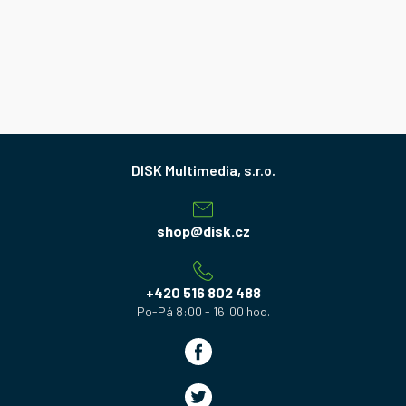
Z
á
p
a
shop
@
disk.cz
t
í
+420 516 802 488