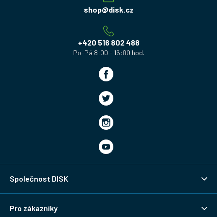
a
shop
@
disk.cz
t
í
+420 516 802 488
Společnost DISK
Pro zákazníky