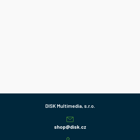
Z
á
p
a
shop
@
disk.cz
t