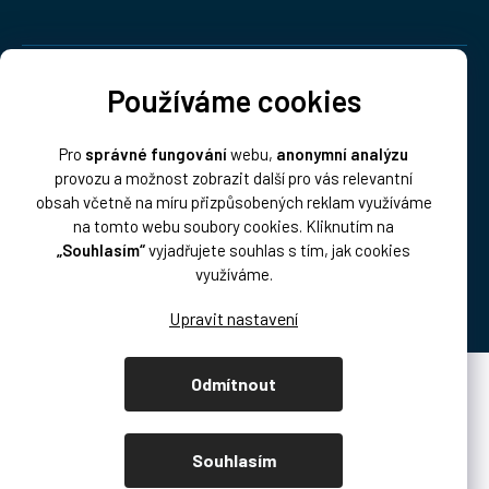
Doprava:
Používáme cookies
Pro
správné fungování
webu,
anonymní analýzu
provozu a možnost zobrazit další pro vás relevantní
obsah včetně na míru přizpůsobených reklam využíváme
na tomto webu soubory cookies. Kliknutím na
„Souhlasím“
vyjadřujete souhlas s tím, jak cookies
Platba:
využíváme.
Odmítnout
Vytvořil Shoptet Premium
Copyright 2026
DISK Multimedia, s.r.o.
. Všechna práva vyhrazena.
Souhlasím
Upravit nastavení cookies