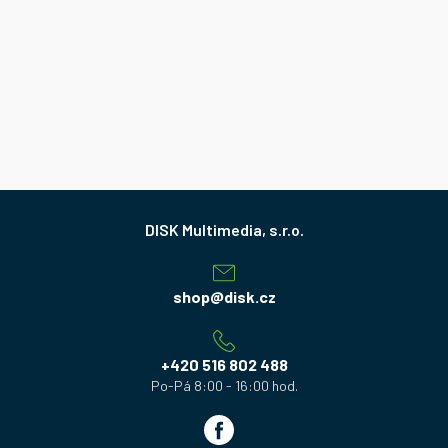
Z
á
p
a
shop
@
disk.cz
t
í
+420 516 802 488