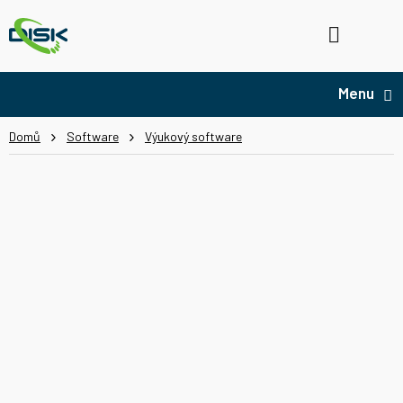
Přejít
na
Hledat
NÁ
obsah
KO
Domů
Software
Výukový software