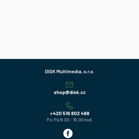
Z
á
p
a
shop
@
disk.cz
t
í
+420 516 802 488