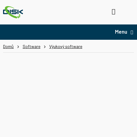
Přejít
na
Hledat
NÁ
obsah
KO
Domů
Software
Výukový software