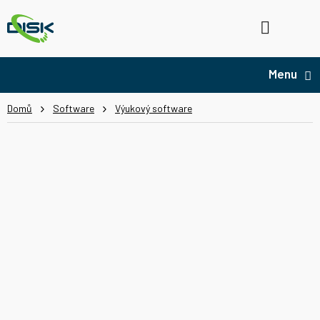
Přejít
na
Hledat
NÁ
obsah
KO
Domů
Software
Výukový software