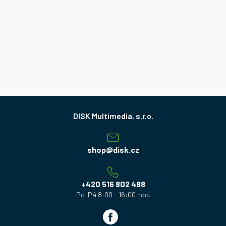
Z
á
p
a
shop
@
disk.cz
t
í
+420 516 802 488