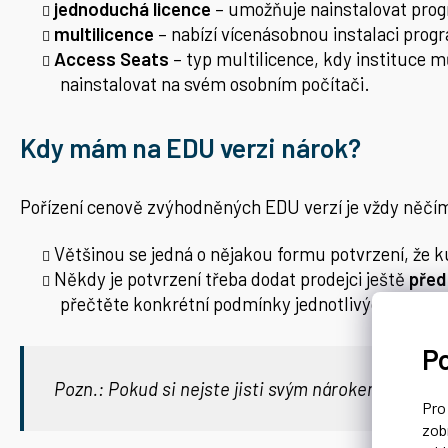
jednoduchá licence
– umožňuje nainstalovat prog
multilicence
– nabízí vícenásobnou instalaci prog
Access Seats
– typ multilicence, kdy instituce 
nainstalovat na svém osobním počítači.
Kdy mám na EDU verzi nárok?
Pořízení cenově zvýhodněných EDU verzí je vždy něčím
Většinou se jedná o nějakou formu potvrzení, že ku
Někdy je potvrzení třeba dodat prodejci ještě
před
přečtěte konkrétní podmínky jednotlivých výrobců
P
Pozn.: Pokud si nejste jisti svým nárokem na EDU
Pr
zob