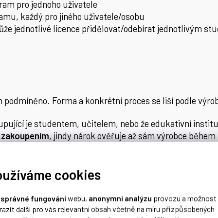
ram pro jednoho uživatele
ramu, každý pro jiného uživatele/osobu
může jednotlivé licence přidělovat/odebírat jednotlivým 
 podmíněno. Forma a konkrétní proces se liší podle výrob
pující je studentem, učitelem, nebo že edukativní institu
 zakoupením
, jindy nárok ověřuje až sám výrobce během 
 a značek v následujících odstavcích.
oužíváme cookies
 verzi, při nákupu nepoužívejte
platbu předem
a předem k
o
správné fungování
webu,
anonymní analýzu
provozu a možnost
razit další pro vás relevantní obsah včetně na míru přizpůsobených