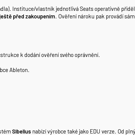
adla). Instituce/vlastník jednotlivá Seats operativně p
i ještě před zakoupením
. Ověření nároku pak provádí sám 
instrukce k dodání ověření svého oprávnění.
obce Ableton.
ystém
Sibelius
nabízí výrobce také jako EDU verze. Od pln