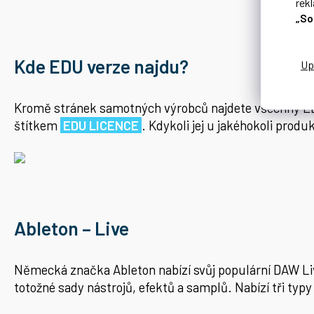
rek
„So
Kde EDU verze najdu?
Kromě stránek samotných výrobců najdete všechny ED
štítkem
EDU LICENCE
. Kdykoli jej u jakéhokoli pro
Ableton – Live
Německá značka Ableton nabízí svůj populární DAW L
totožné sady nástrojů, efektů a samplů. Nabízí tři typy