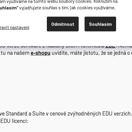
lam využíváme na tomto webu soubory cookies. Kliknutím na
uhlasím“
vyjadřujete souhlas s tím, jak cookies využíváme.
Odmítnout
Souhlasím
U verze software z nabídky DISK Multimedia
ZDE
. Nemů
duktu na našem
e‑shopu
uvidíte, máte jistotu, že se jedná
ive Standard a Suite v cenově zvýhodněných EDU verzíc
 EDU licencí: