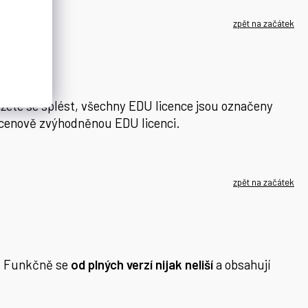
zpět na začátek
žete se splést, všechny EDU licence jsou označeny
 o cenově zvýhodněnou EDU licenci.
zpět na začátek
h. Funkčně se
od plných verzí nijak neliší
a obsahují