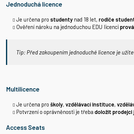
Jednoduchá licence
Je určena pro
studenty
nad 18 let,
rodiče studen
Ověření nároku na jednoduchou EDU licenci
prová
Tip: Před zakoupením jednoduché licence je užit
Multilicence
Je určena pro
školy
,
vzdělávací instituce
,
vzdělá
Potvrzení o oprávněnosti je třeba
doložit prodejc
Access Seats