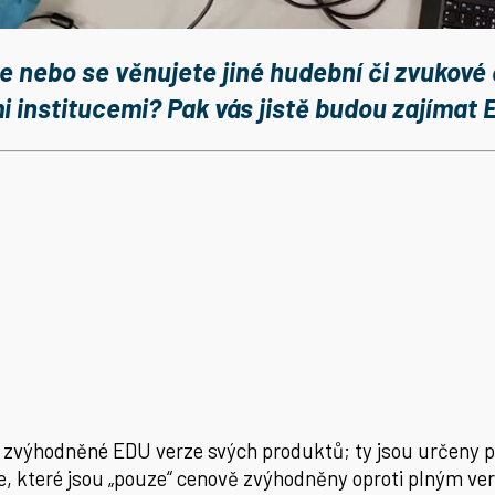
e nebo se věnujete jiné hudební či zvukové
i institucemi? Pak vás jistě budou zajímat
ě zvýhodněné EDU verze svých produktů; ty jsou určeny pr
ze, které jsou „pouze“ cenově zvýhodněny oproti plným v