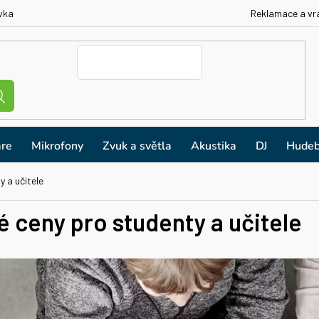
vka
Reklamace a vr
re
Mikrofony
Zvuk a světla
Akustika
DJ
Hudeb
 a učitele
 ceny pro studenty a učitele