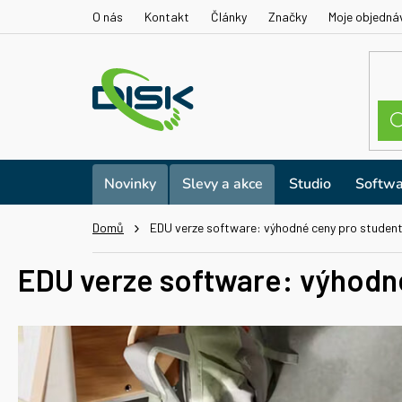
Přejít
O nás
Kontakt
Články
Značky
Moje objedná
na
obsah
Novinky
Slevy a akce
Studio
Softwa
Domů
EDU verze software: výhodné ceny pro studenty
EDU verze software: výhodné