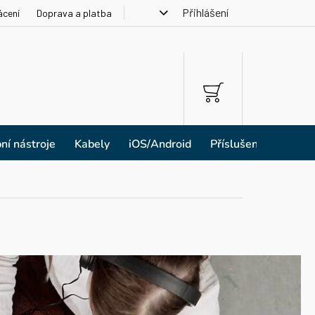
Přihlášení
ácení
Doprava a platba
NÁKUPNÍ
KOŠÍK
ní nástroje
Kabely
iOS/Android
Příslušenství