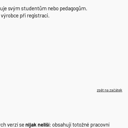
řiděluje svým studentům nebo pedagogům.
výrobce při registraci.
zpět na začátek
ých verzí se
nijak neliší
; obsahují totožné pracovní