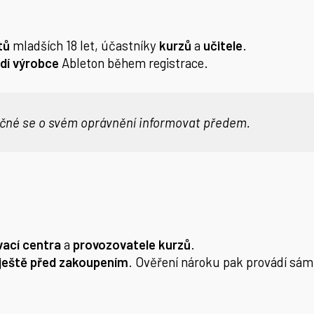
tů
mladších 18 let, účastníky
kurzů
a
učitele
.
dí výrobce
Ableton během registrace.
ečné se o svém oprávnění informovat předem.
vací centra
a
provozovatele kurzů
.
i ještě před zakoupením
. Ověření nároku pak provádí sám 