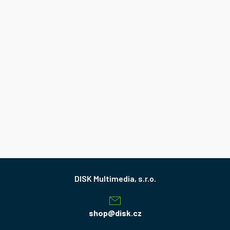
Z
á
p
a
shop
@
disk.cz