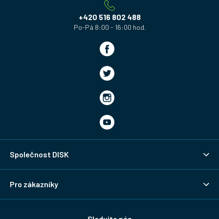
t
í
+420 516 802 488
Společnost DISK
Pro zákazníky
Sledujte nás