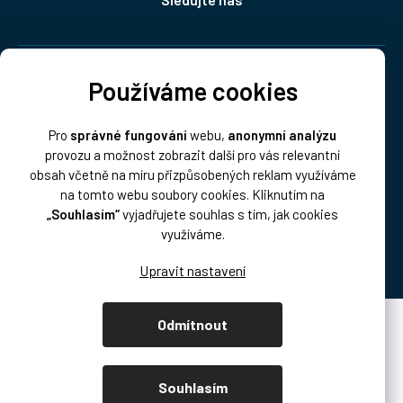
Doprava:
Používáme cookies
Pro
správné fungování
webu,
anonymní analýzu
provozu a možnost zobrazit další pro vás relevantní
obsah včetně na míru přizpůsobených reklam využíváme
na tomto webu soubory cookies. Kliknutím na
„Souhlasím“
vyjadřujete souhlas s tím, jak cookies
Platba:
využíváme.
Odmítnout
Vytvořil Shoptet Premium
Copyright 2026
DISK Multimedia, s.r.o.
. Všechna práva vyhrazena.
Souhlasím
Upravit nastavení cookies