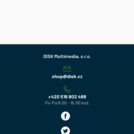
Z
á
p
a
shop
@
disk.cz
t
í
+420 516 802 488