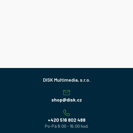
Z
á
p
a
shop
@
disk.cz
t
í
+420 516 802 488