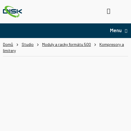
Přejít
na
Hledat
NÁ
obsah
KO
Domů
Studio
Moduly a racky formátu 500
Kompresory a
limitery