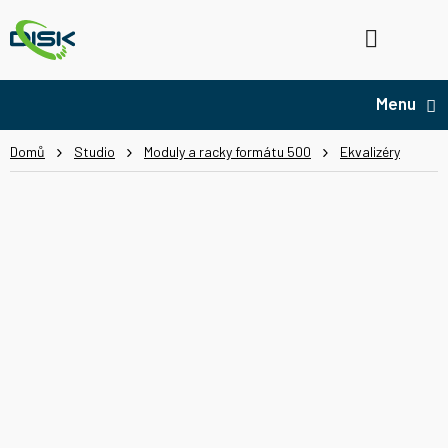
Přejít
na
Hledat
NÁ
obsah
KO
Domů
Studio
Moduly a racky formátu 500
Ekvalizéry