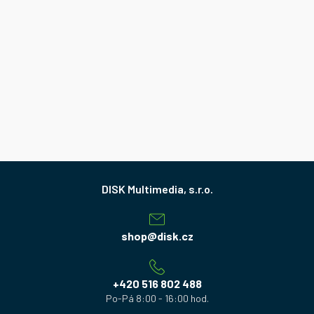
Z
á
p
a
shop
@
disk.cz
t
í
+420 516 802 488