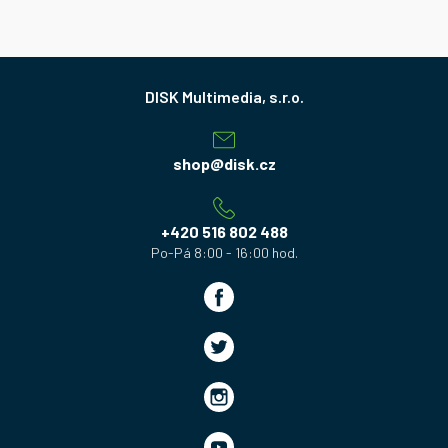
Z
á
p
a
shop
@
disk.cz
t
í
+420 516 802 488