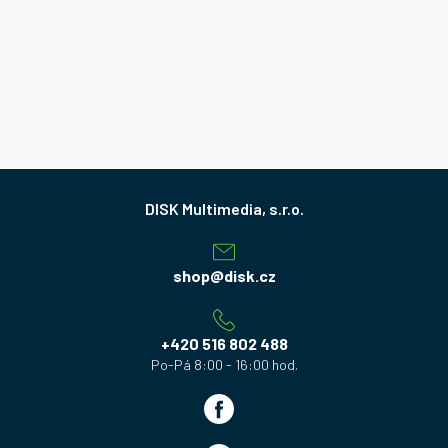
Z
á
p
a
shop
@
disk.cz
t
í
+420 516 802 488