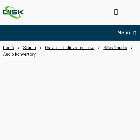
Přejít
na
Hledat
NÁ
obsah
KO
Domů
Studio
Ostatní studiová technika
Síťové audio
Audio konvertory