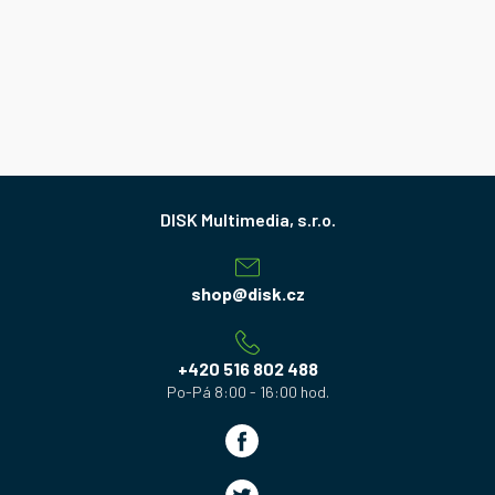
Z
á
p
a
shop
@
disk.cz
t
í
+420 516 802 488