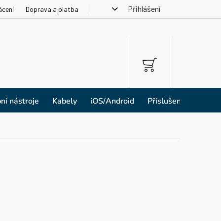
Přihlášení
ácení
Doprava a platba
NÁKUPNÍ
KOŠÍK
ní nástroje
Kabely
iOS/Android
Příslušenství