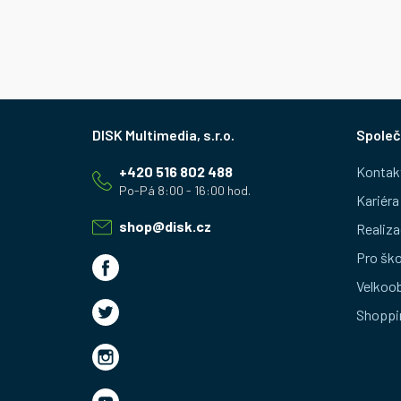
Z
Společ
á
+420 516 802 488
Kontak
p
Kariéra
a
shop
@
disk.cz
Realiza
t
Pro ško
Velkoo
í
Shoppi