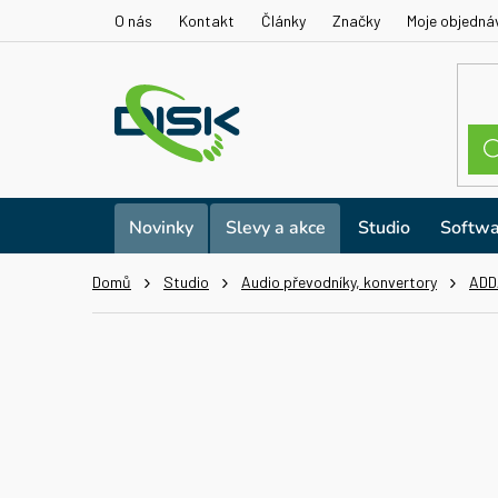
Přejít
O nás
Kontakt
Články
Značky
Moje objedná
na
obsah
Novinky
Slevy a akce
Studio
Softwa
Domů
Studio
Audio převodníky, konvertory
ADD