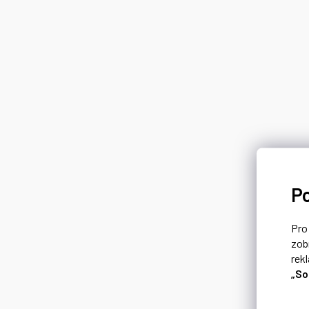
P
Pr
zob
rek
„So