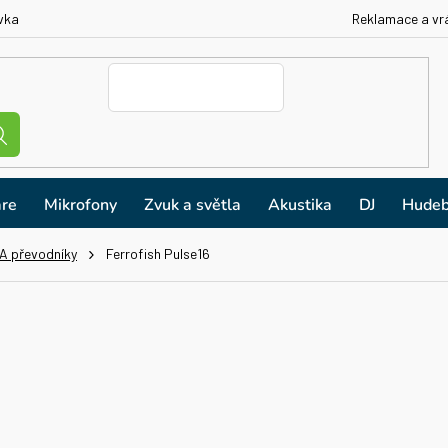
vka
Reklamace a vr
re
Mikrofony
Zvuk a světla
Akustika
DJ
Hudeb
A převodníky
Ferrofish Pulse16