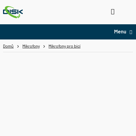
Přejít
na
Hledat
NÁ
obsah
KO
Domů
Mikrofony
Mikrofony pro bicí