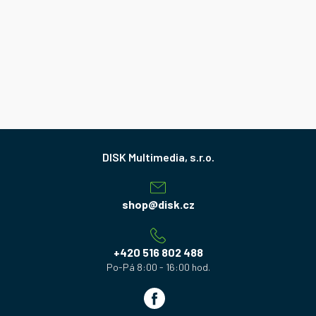
Z
á
p
a
shop
@
disk.cz
t
í
+420 516 802 488